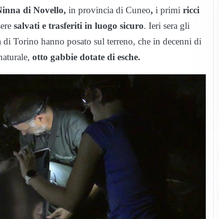
Ninna di Novello,
in provincia di Cuneo
,
i primi
ricci
sere
salvati e trasferiti in luogo sicuro
. Ieri sera gli
a di Torino hanno posato sul terreno, che in decenni di
naturale,
otto gabbie dotate di esche.