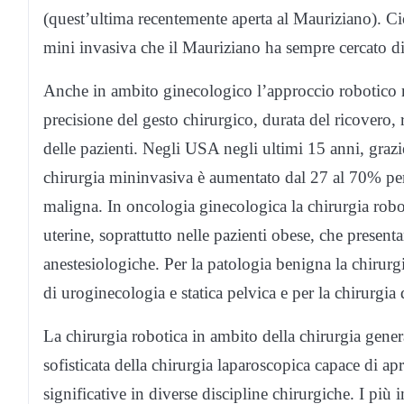
(quest’ultima recentemente aperta al Mauriziano). Ciò
mini invasiva che il Mauriziano ha sempre cercato di p
Anche in ambito ginecologico l’approccio robotico risu
precisione del gesto chirurgico, durata del ricovero
delle pazienti. Negli USA negli ultimi 15 anni, grazie 
chirurgia mininvasiva è aumentato dal 27 al 70% per 
maligna. In oncologia ginecologica la chirurgia robot
uterine, soprattutto nelle pazienti obese, che present
anestesiologiche. Per la patologia benigna la chirurgia
di uroginecologia e statica pelvica e per la chirurgia
La chirurgia robotica in ambito della chirurgia gene
sofisticata della chirurgia laparoscopica capace di a
significative in diverse discipline chirurgiche. I più 