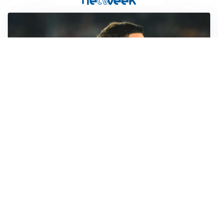
RINNOVO IN VISTA
Pellegrini e Roma avanti insieme: rinnovo ormai vicino
TRATTATIVA IN SALITA
Romero, l’Atletico accelera: Inter costretta a inseguire
GUERRA APERTA
Il ds del Cagliari contro Esposito: “Tentativo di