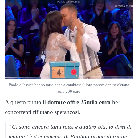
Paolo e Jessica hanno fatto bene a cambiare il loro pacco: dentro c’erano
solo 200 euro
A questo punto il
dottore offre 25mila euro
he i
concorrenti rifiutano speranzosi.
“Ci sono ancora tanti rossi e quattro blu, io direi di
tentare” è il commento di Paolino prima di tritare